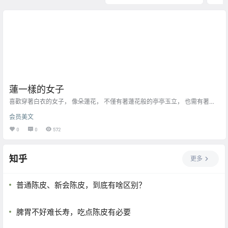
蓮一樣的女子
喜歡穿著白衣的女子， 像朵蓮花， 不僅有著蓮花般的亭亭玉立， 也需有著蓮
花般的潔淨， 盡管塵世多有垢染， 善良而精微的心智卻能將你的美永遠的保
会员美文
存， 願世上的女子如蓮， 純潔而美麗的盛開！
0
0
572
知乎
更多
普通陈皮、新会陈皮，到底有啥区别？
脾胃不好难长寿，吃点陈皮有必要