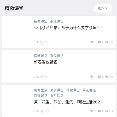
精微课堂
更多
精微课堂
茶道课堂
少儿茶艺启蒙：孩子为什么要学茶道？
21年7月6日
0
0
376
精微课堂
香仪课堂
新春香仪祈福
21年2月4日
0
0
298
瑜伽生活
瑜伽课堂
精微课堂
茶花香道
茶道课堂
课堂活动
茶、花香、瑜伽、雅集，精微生活2021
21年1月14日
0
0
319