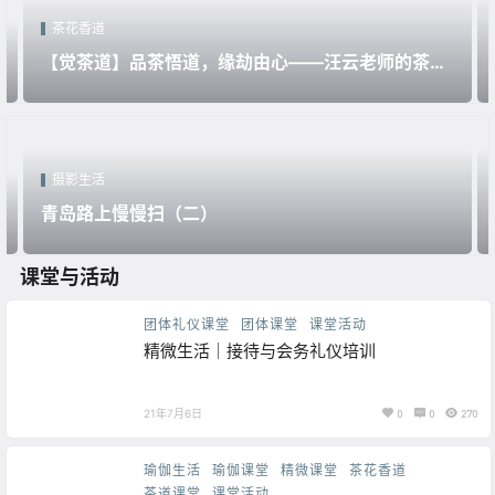
茶花香道
【觉茶道】品茶悟道，缘劫由心——汪云老师的茶人
生
摄影生活
青岛路上慢慢扫（二）
课堂与活动
团体礼仪课堂
团体课堂
课堂活动
精微生活｜接待与会务礼仪培训
21年7月6日
0
0
270
瑜伽生活
瑜伽课堂
精微课堂
茶花香道
茶道课堂
课堂活动