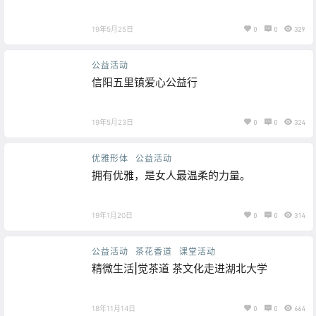
19年5月25日
0
0
329
公益活动
信阳五里镇爱心公益行
19年5月23日
0
0
324
优雅形体
公益活动
拥有优雅，是女人最温柔的力量。
19年1月20日
0
0
314
公益活动
茶花香道
课堂活动
精微生活|觉茶道 茶文化走进湖北大学
18年11月14日
0
0
664