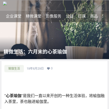
企业课堂
精微课堂
影像服务
公益
日课
商品
知
精微生活：六月末的心茶瑜伽
0
瑜伽生活
19年6月29日
“
心茶瑜伽
”是我们一直以来开创的一种生活体验，将瑜伽融
入茶里，茶也融进瑜伽里。