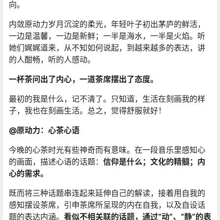
向。
内敛原动力岁月沉淀的柔光，年轻叶子初出茅庐的鲜活，
一边是温馨，一边是新鲜；一半是海水，一半是火焰。听
她们娓娓道来，从不知如何说起，到越来越多的表达，讲
的人酣畅，听的人感动。
一杯茶问出了内心，一道茶席摆出了态度。
最初的我是什么，记不清了。只知道，生活在刻画我的样
子，我也在刻画生活。总之，觉得舒服就好！
@原动力：心茶心语
今晚的心茶时光有些神奇而有意味。在一段音乐里感知心
的画面，描述心语的话题：
信仰是什么；文化的精髓；内
心的需求。
既而将三种话题串连起来延伸自己的解读，接着用自我的
感知摆设茶席，引申茶席所呈现的内在自我，以及自设话
题的表达内涵。
看似不相关联的话题，通过“动”、“静”的表