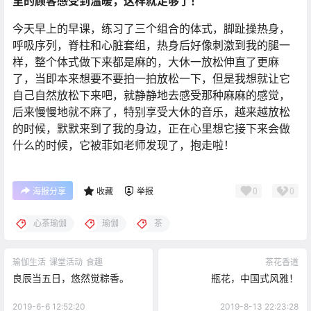
里的顾客感受到温暖，这样就足够了！
今天早上的早课，练习了三个组合的体式，脚趾操热身，
呼吸序列，脊柱和心脏套组，热身后好像刺激到我的腿一
样，整个体式做下来都是麻的，大休一放松伸直了更麻
了，当即本来想要不要拍一拍放松一下，但是我想就让它
自己自然放松下来吧，就静静地去感受那种麻麻的感觉，
后来慢慢地就不麻了，特别享受大休的音乐，越来越放松
的时候，默默来到了我的身边，正在心里想它接下来会做
什么的时候，它被菲如老师发现了，抱走啦！
0
0
海报分享
收藏
举报
心茶瑜伽
瑜伽
茶
瑜伽生活
课堂活动
食趣
茶花香道
良辰当五日，悠然觉粽香。
瓶花，中国式风雅！
2019-6-6 12:52:20
2019-8-13 22:23:28