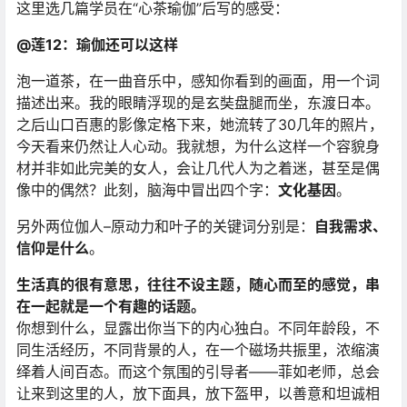
这里选几篇学员在“心茶瑜伽”后写的感受：
@莲12：瑜伽还可以这样
泡一道茶，在一曲音乐中，感知你看到的画面，用一个词
描述出来。我的眼睛浮现的是玄奘盘腿而坐，东渡日本。
之后山口百惠的影像定格下来，她流转了30几年的照片，
今天看来仍然让人心动。我就想，为什么这样一个容貌身
材并非如此完美的女人，会让几代人为之着迷，甚至是偶
像中的偶然？此刻，脑海中冒出四个字：
文化基因
。
另外两位伽人–原动力和叶子的关键词分别是：
自我需求、
信仰是什么
。
生活真的很有意思，往往不设主题，随心而至的感觉，串
在一起就是一个有趣的话题。
你想到什么，显露出你当下的内心独白。不同年龄段，不
同生活经历，不同背景的人，在一个磁场共振里，浓缩演
绎着人间百态。而这个氛围的引导者——菲如老师，总会
让来到这里的人，放下面具，放下盔甲，以善意和坦诚相