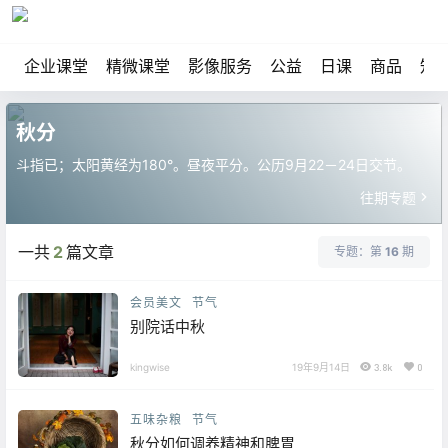
企业课堂
精微课堂
影像服务
公益
日课
商品
知
秋分
斗指已；太阳黄经为180°。昼夜平分。公历9月22－24日交节。
往期专题
一共
2
篇文章
专题：第
16
期
会员美文
节气
别院话中秋
kingwise
19年9月14日
3.8k
0
五味杂粮
节气
秋分如何调养精神和脾胃