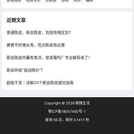
茶道视频
视频专栏
觉茶道
谷雨
雨水
霜降
近期文章
普通陈皮、新会陈皮，到底有啥区别？
脾胃不好难长寿，吃点陈皮有必要
新会陈皮内囊有黑点，是发霉吗？专业解答来了！
新会碎皮“自动降价”？
超级干货｜详解20个新会陈皮避坑指南
Copyright © 2026
精微生活
鄂ICP备18007460号-1
查询 56 次，耗时 0.1417 秒