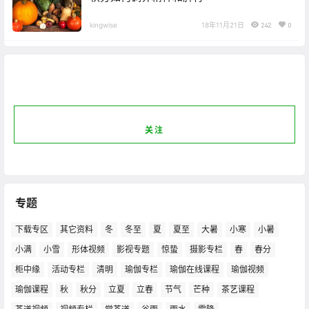
kingwise
18年11月21日
242
0
关注
专题
下载专区
其它资料
冬
冬至
夏
夏至
大暑
小寒
小暑
小满
小雪
形体视频
影视专题
惊蛰
摄影专栏
春
春分
柜中缘
活动专栏
清明
瑜伽专栏
瑜伽在线课程
瑜伽视频
瑜伽课程
秋
秋分
立夏
立春
节气
芒种
茶艺课程