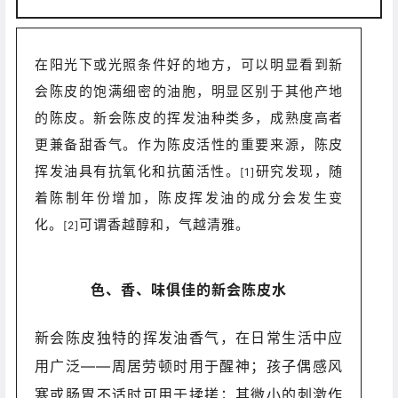
在阳光下或光照条件好的地方，可以明显看到新
会陈皮的饱满细密的油胞，明显区别于其他产地
的陈皮。新会陈皮的挥发油种类多，成熟度高者
更兼备甜香气。作为陈皮活性的重要来源，陈皮
挥发油具有抗氧化和抗菌活性。
研究发现，随
[1]
着陈制年份增加，陈皮挥发油的成分会发生变
化。
可谓香越醇和，气越清雅。
[2]
色、香、味俱佳的新会陈皮水
新会陈皮独特的挥发油香气，在日常生活中应
用广泛——周居劳顿时用于醒神；孩子偶感风
寒或肠胃不适时可用于揉搓；其微小的刺激作