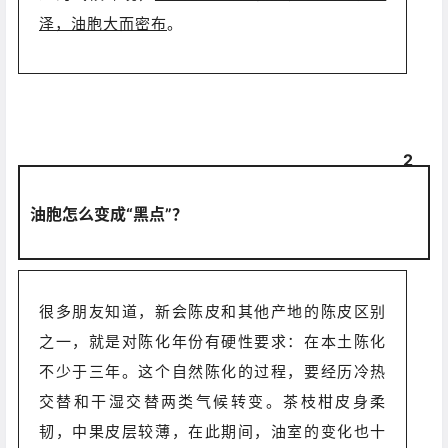
泽，油胞大而密布
。
2
油胞怎么变成“黑点”？
很多朋友知道，新会陈皮和其他产地的陈皮区别
之一，就是对陈化年份有硬性要求：在本土陈化
不少于三年。这个自然陈化的过程，要经历冷热
交替和干湿交替两类气候转变。茶枝柑皮身柔
韧，中果皮层较薄，在此期间，油室的变化也十