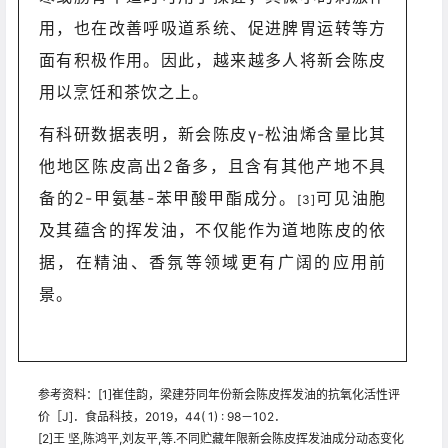
用，也在改善呼吸道系统、促进脾胃运转等方
面有积极作用。因此，越来越多人将新会陈皮
用以烹饪和茶饮之上。
有科研数据表明，新会陈皮γ-松油烯含量比其
他地区陈皮高出2备多，且含有其他产地不具
备的2-甲氨基-苯甲酸甲酯成分。
可见油胞
[3]
及其蕴含的挥发油，不仅能作为道地陈皮的依
据，在精油、香氛等领域更有广阔的应用前
景。
参考资料：
[1]崔佳韵，梁建芬同年份新会陈皮挥发油的抗氧化活性评
价［J]．食品科技，2019，44( 1) : 98－102．
[2]王 坚,陈鸿平,刘友平,等.不同贮藏年限新会陈皮挥发油成分动态变化