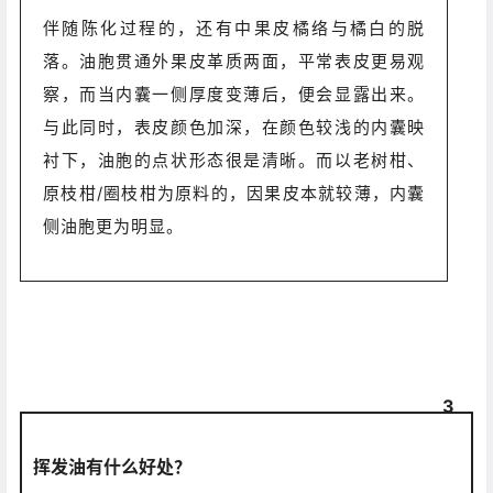
伴随陈化过程的，还有中果皮橘络与橘白的脱
落。油胞贯通外果皮革质两面，平常表皮更易观
察，而当内囊一侧厚度变薄后，便会显露出来。
与此同时，表皮颜色加深，在颜色较浅的内囊映
衬下，油胞的点状形态很是清晰。而以老树柑、
原枝柑/圈枝柑为原料的，因果皮本就较薄，内囊
侧油胞更为明显。
3
挥发油有什么好处？