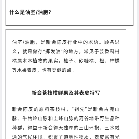
什么是油室/油胞？
油室/油胞，是新会陈皮行业中的术语。顾名思
义，就是储存“挥发油”的地方，常见于芸香科柑
橘属木本植物的果实，柚子、砂糖橘、橙、柠檬
等水果表皮，也有类似的点。
新会茶枝柑鲜果及其表皮特写
新会陈皮的原料茶枝柑，“祖先”是新会古兜山
脉、牛牯岭山脉和圭峰山脉的河谷地带野生品种
种群，得益于新会得天独厚的三山环抱、三水融
通的气候环境，
积累了道地性物质，表皮富有光