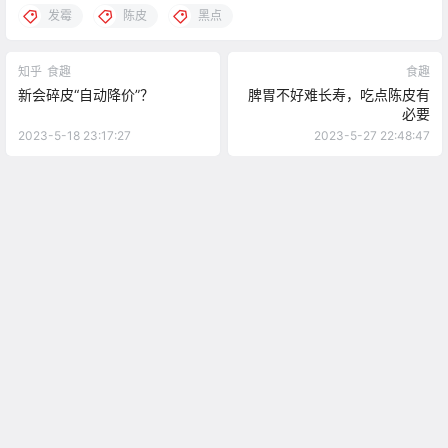
发霉
陈皮
黑点
知乎
食趣
食趣
新会碎皮“自动降价”？
脾胃不好难长寿，吃点陈皮有
必要
2023-5-18 23:17:27
2023-5-27 22:48:47