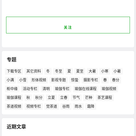
关注
专题
下载专区
其它资料
冬
冬至
夏
夏至
大暑
小寒
小暑
小满
小雪
形体视频
影视专题
惊蛰
摄影专栏
春
春分
柜中缘
活动专栏
清明
瑜伽专栏
瑜伽在线课程
瑜伽视频
瑜伽课程
秋
秋分
立夏
立春
节气
芒种
茶艺课程
茶道视频
视频专栏
觉茶道
谷雨
雨水
霜降
近期文章