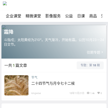
企业课堂
精微课堂
影像服务
公益
日课
商品
知
霜降
斗指戌；太阳黄经为210°。天气渐冷，开始有霜。公历10月23－24
日交节。
往期专题
一共
1
篇文章
专题：第
18
期
节气
二十四节气与月令七十二候
kingwise
18年11月21日
1.4k
0