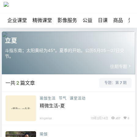
企业课堂
精微课堂
影像服务
公益
日课
商品
知
立夏
斗指东南；太阳黄经为45°。夏季的开始。公历5月05－07日交
节。
往期专题
一共
2
篇文章
专题：第
7
期
瑜伽生活
节气
课堂活动
精微生活-夏
kingwise
19年3月14日
457
0
瑜伽