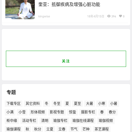
奎亚：抵御疾病及增强心脏功能
kingwise
18年4月15日
394
0
关注
专题
下载专区
其它资料
冬
冬至
夏
夏至
大暑
小寒
小暑
小满
小雪
形体视频
影视专题
惊蛰
摄影专栏
春
春分
柜中缘
活动专栏
清明
瑜伽专栏
瑜伽在线课程
瑜伽视频
瑜伽课程
秋
秋分
立夏
立春
节气
芒种
茶艺课程