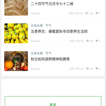
二十四节气与月令七十二候
kingwise
18年11月21日
1.4k
0
五味杂粮
节气
五季养生：春暖夏秋冬四季养生法则
kingwise
18年11月21日
492
0
五味杂粮
节气
秋分如何调养精神和脾胃
kingwise
18年11月21日
242
0
关注