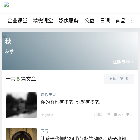
企业课堂
精微课堂
影像服务
公益
日课
商品
知
秋
秋季
往期专题
一共
8
篇文章
专题：第
期
瑜伽生活
你的脊椎有多老, 你就有多老。
kingwise
20年2月9日
297
0
节气
让孩子秒懂的24节气超赞动图，孩子涨知