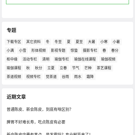
专题
下载专区
其它资料
冬
冬至
夏
夏至
大暑
小寒
小暑
小满
小雪
形体视频
影视专题
惊蛰
摄影专栏
春
春分
柜中缘
活动专栏
清明
瑜伽专栏
瑜伽在线课程
瑜伽视频
瑜伽课程
秋
秋分
立夏
立春
节气
芒种
茶艺课程
茶道视频
视频专栏
觉茶道
谷雨
雨水
霜降
近期文章
普通陈皮、新会陈皮，到底有啥区别？
脾胃不好难长寿，吃点陈皮有必要
新会陈皮内囊有黑点，是发霉吗？专业解答来了！