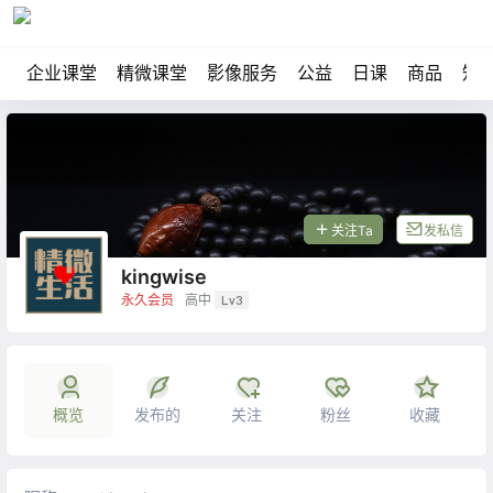
企业课堂
精微课堂
影像服务
公益
日课
商品
知
关注Ta
发私信
kingwise
永久会员
高中
Lv3
概览
发布的
关注
粉丝
收藏