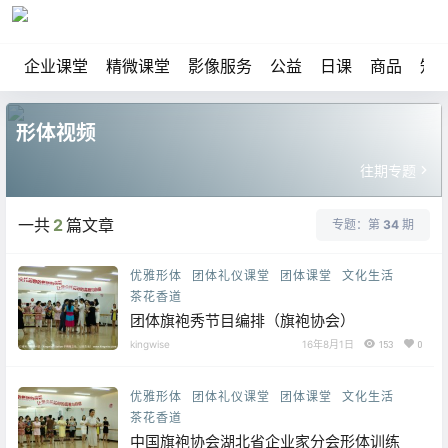
企业课堂
精微课堂
影像服务
公益
日课
商品
知
形体视频
往期专题
一共
2
篇文章
专题：第
34
期
优雅形体
团体礼仪课堂
团体课堂
文化生活
茶花香道
团体旗袍秀节目编排（旗袍协会）
kingwise
16年8月1日
153
0
优雅形体
团体礼仪课堂
团体课堂
文化生活
茶花香道
中国旗袍协会湖北省企业家分会形体训练