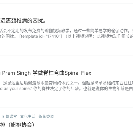
你远离颈椎病的困扰。
活会不定期的发布免费的瑜伽视频教学，通过一些简单易学的瑜伽动作，来
困扰。 [template id="17410"] （以上视频说明：此视频为
身体状况略微的调整。整体原则是根据呼吸的节奏，轻，柔，缓，慢。） 在我
Prem Singh 学做脊柱弯曲Spinal Flex
是昆达里尼瑜伽最基本最常用的体式之一。但越是简单基础的东西往往越是蕴含
as old as your spine.” 你的脊柱决定了你的年龄。也就是说你
。此体式除了可以让我们保持年轻活力，还可以增强脊髓液的循环使头脑更清
团体课堂
文化生活
茶花香道
排（旗袍协会）