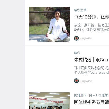
瑜伽生活
每天10分钟，让
从这一期开始，精微生
0分钟，让你远离颈椎病的
度快慢，请根据自己的
kingwise
瑜伽
体式精选 | 跟Guru 
脊柱弯曲又叫骑骆驼式，
句话就是“You are 
做这个脊柱弯曲的体式
kingwise
优雅形体
团体礼仪课堂
团体旗袍秀节目编