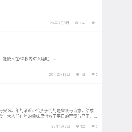
20年3月5日
1.6k
0
人在60秒内进入睡眠......
20年2月13日
149
0
与安逸。年的渐近带给孩子们的是雀跃与诗意，给成
食，大人们在年的趣味里消散了平日的苛责与严肃，
都在这团和气里感受着流动的爱意。 饭后摆出茶具，
20年1月8日
320
0