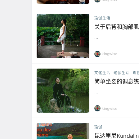
瑜伽生活
关于后背和胸部肌
...
kingwise
文化生活
瑜伽生活
瑜
简单坐姿的调息练
...
kingwise
瑜伽
昆达里尼Kundalini 