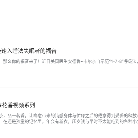
极速入睡法失眠者的福音
那么你的福音来了！近日美国医生安德鲁•韦尔亲自示范“4-7-8”呼吸法，能使
茶花香视频系列
茶，品一茗香，让寒意带来的钝感身体与忙碌之后的倦意得到妥妥的释放
。在还是孩童的记忆里，年会有新衣，压岁钱与平时不太能吃到的各种小
卸下了成人世界里的状态，进入了另一番家族团圆的祥和与喜气，每个人