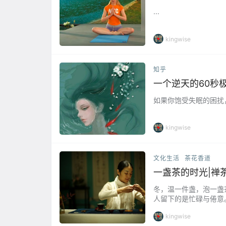
...
kingwise
知乎
一个逆天的60秒
如果你饱受失眠的困扰，
kingwise
文化生活
茶花香道
一盏茶的时光|禅
冬，温一件盏，泡一盏
人留下的是忙碌与倦意
似乎这个时候他们愿意
kingwise
布一道茶…...