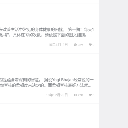
改善生活中常见的身体健康的困扰。 第一期：每天1
动作细节的讲解，具体练习的次数，请依照下面的图文细则。速
…...
19年4月11日
369
0
着深刻的智慧。 据说Yogi Bhajan经常说的一
的生物年龄是由你脊柱的柔韧度来决定的。而柔韧脊柱最好方法就是
明…...
18年12月23日
240
0