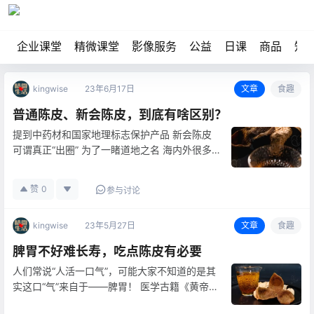
企业课堂
精微课堂
影像服务
公益
日课
商品
知
kingwise
23年6月17日
文章
食趣
普通陈皮、新会陈皮，到底有啥区别？
提到中药材和国家地理标志保护产品 新会陈皮
可谓真正“出圈” 为了一睹道地之名 海内外很多
人不惜路途遥远 都要亲自到新会一趟 颇有“不到
长城非好汉”的豪情 因为—— 普通陈皮、广陈
赞
0
参与讨论
皮、新会陈皮 三者是不同的概念 新会陈皮被誉
为“最好的陈…
kingwise
23年5月27日
文章
食趣
脾胃不好难长寿，吃点陈皮有必要
人们常说“人活一口气”，可能大家不知道的是其
实这口“气”来自于——脾胃！ 医学古籍《黄帝内
经》中记载：“平人之常气禀于胃，胃者，平人