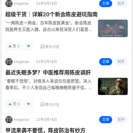
kingwise
23年5月18日
文章
知乎
超级干货｜详解20个新会陈皮避坑指南
“一两陈皮一两金，百年陈皮胜黄金”。新会陈皮
既能养生又能入膳，自古以来就深受人们喜爱。
随着大众对新会陈皮养生价值印象加深，“新会
陈皮”正成为市场热潮。 新会陈皮应该怎样买？
赞
0
参与讨论
我买的新会陈皮是不是正宗的？ 陈皮越薄还是
越厚好？ 翻晒陈皮是不是…
kingwise
23年5月18日
文章
知乎
最近失眠多梦？中医推荐用陈皮调肝
“春眠不觉晓”，对很多人来说仅仅是愿望。进入
春季后，不少人发现自己每晚睡眠质量不佳，出
现入睡困难、醒后难入睡，或频繁做梦等症状。
这不仅影响日常生活、工作效率，严重者甚至危
赞
0
参与讨论
害健康。而探其原因，多与“肝”有关。 中医认
为，春天阳气生发，是肝火最…
kingwise
23年5月18日
文章
知乎
甲流来袭不要慌，陈皮防治有妙方