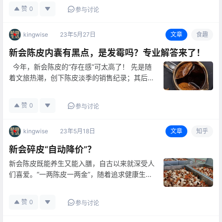
之常气也。人无胃气曰逆，逆者死”。说得通俗
赞
0
参与讨论
点，就是只要脾胃好，还有胃口，能吃下去东
西，那么生命就还能继续维持…
kingwise
23年5月27日
文章
食趣
新会陈皮内囊有黑点，是发霉吗？专业解答来了！
今年，新会陈皮的“存在感”可太高了！ 先是随
着文旅热潮，创下陈皮淡季的销售纪录；其后出
现在中法两国元首在广州进行非正式会晤场合，
被不少眼尖的朋友认出。 而全国各地，越来越
赞
0
参与讨论
多人对新会陈皮产生兴趣。最近，就有不少初次
接触陈皮的朋友，提出类似…
kingwise
23年5月18日
文章
知乎
新会碎皮“自动降价”？
新会陈皮既能养生又能入膳，自古以来就深受人
们喜爱。“一两陈皮一两金”，随着追求健康生活
的人越来越多，带有“新会”二字的陈皮，也远比
其他陈皮受欢迎。 但对于刚开始接触新会陈皮
赞
0
参与讨论
的朋友来说，要辨别真实性真的太难了！哪怕他
们对市场上一些乱象有所耳闻…