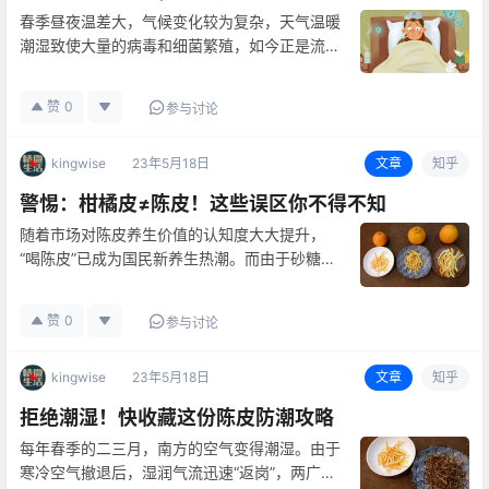
春季昼夜温差大，气候变化较为复杂，天气温暖
潮湿致使大量的病毒和细菌繁殖，如今正是流感
等传染性流行病的高发期。 近期我国多地流感
活动水平上升是由甲型流感病毒中的甲型H1N1
赞
0
参与讨论
亚型所致的，虽有部分省份流感活动高峰已经出
现拐点，开始下降，但目前流感…
kingwise
23年5月18日
文章
知乎
警惕：柑橘皮≠陈皮！这些误区你不得不知
随着市场对陈皮养生价值的认知度大大提升，
“喝陈皮”已成为国民新养生热潮。而由于砂糖
橘、沃柑、甜橙，柚子以及新会柑等都为柑橘
属，于是很多朋友就想，既然都是柑橘，那么晒
赞
0
参与讨论
成“陈皮”效果肯定都不差，还不浪费呢！且慢，
此橘皮、柑皮、橙皮，与陈皮可大不…
kingwise
23年5月18日
文章
知乎
拒绝潮湿！快收藏这份陈皮防潮攻略
每年春季的二三月，南方的空气变得潮湿。由于
寒冷空气撤退后，湿润气流迅速“返岗”，两广地