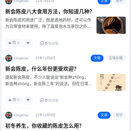
kingwise
22年1月4日
文章
知乎
新会陈皮八大食用方法，你知道几种？
新会陈皮的用途广泛，既是道地药材，还可以作
为日常食材来使用，除了直接泡水当茶饮之外，
还可以用来煎汁、制酒、做馅，生活用途广多
多。当 调 味 品将新会陈皮直接捣成粉末或切成
赞
0
参与讨论
细丁，然后将其收集起来，像盐、白糖一样的调
味品，在烹饪美食的过程中，撒…
kingwise
21年12月9日
文章
五味杂粮
新会陈皮，什么年份更受欢迎？
提起新会陈皮，不少人能说出“新会种zhǒng，
新会种zhòng，新会陈三年”的说法。但在日常
生活中，提及新会陈皮使用，较多人选择的，反
而是五年及以上的新会陈皮，到底是为什么
赞
0
参与讨论
呢？ 01陈化时光而来的好口感三年的陈化，赋
予陈皮基础的药膳功效，呵…
kingwise
21年12月9日
文章
知乎
初冬养生，你收藏的陈皮怎么用？