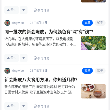
区的朋友每年都需体会一把“回南天”的威力。 家
中存有陈皮的小伙伴更是如临大敌，若保管不
赞
0
参与讨论
当，珍藏的陈皮就有可能出现烧皮、霉变、虫蛀
等变质现象。那么春季期间，…
kingwise
23年5月18日
文章
知乎
同一批次的新会陈皮，为何颜色有“深”有“浅”？
近几年，在大健康的环境氛围下，以及电视剧
《狂飙》的加持，新会陈皮市场势如破竹，不断
火热。不少新手在选购新会陈皮时，发现同一批
的新会陈皮颜色存在深浅差异，对此感到疑
赞
0
参与讨论
惑。 其实，这是一个正常现象。从一颗柑果变
成一片新会陈皮，需要经过…
kingwise
23年5月18日
文章
知乎
新会陈皮八大食用方法，你知道几种？
新会陈皮的用途广泛 既是道地药材 还可以作为
日常食材来使用 除了直接泡水当茶饮之外 还可
以用来煎汁、制酒、做馅 生活用途广多多 当
调 味 品 将新会陈皮直接捣成粉末或切成细丁，
赞
0
参与讨论
然后将其收集起来，像盐、白糖一样的调味品，