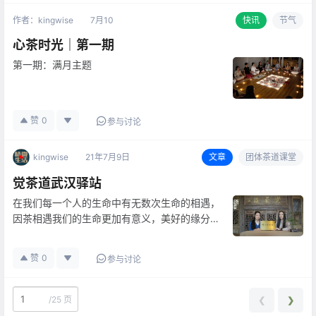
作者：
kingwise
7月
10
快讯
节气
心茶时光｜第一期
第一期：满月主题
赞
0
参与讨论
kingwise
21年7月9日
文章
团体茶道课堂
觉茶道武汉驿站
在我们每一个人的生命中有无数次生命的相遇，
因茶相遇我们的生命更加有意义，美好的缘分如
一粒种子，植入心田，在每一个日子里生根发
芽。 人生注定是一场修行，觉茶道愿成为你修
赞
0
参与讨论
行路上的驿站，我们备好一壶清茶，让你驻足休
息，调整状态，用充沛的活力，更好…
/
25 页
❮
❯