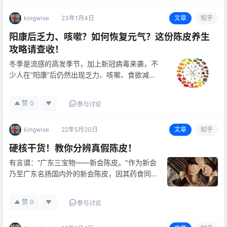
在烹饪…
kingwise
23年1月4日
文章
知乎
阳康后乏力、咳嗽？如何恢复元气？这份陈皮养生
攻略请查收！
冬季是流感的高发季节，加上新冠病毒来袭，不
少人在“阳康”后仍然出现乏力、咳嗽、食欲减退
等一系列“新冠后遗症”。 新冠感染初愈后，身
体仍需要大量营养，来保证免疫系统的能量供
赞
0
参与讨论
给。但疾病初愈，病邪尚有残留，此时“阳康”
人…
kingwise
22年5月20日
文章
知乎
硬核干货！教你分辨真假陈皮！
有言谓：“广东三宝物——新会陈皮。"作为新会
乃至广东名扬国内外的新会陈皮，因其药食同源
受到人们的广泛关注和使用。 然而，近年来
市面上新会陈皮年份造假，以低年份陈皮冒充高
赞
0
参与讨论
年份陈皮出售的现象似乎愈发严重。 …