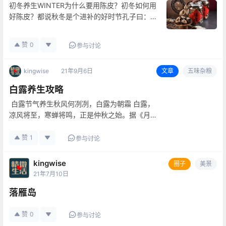
初冬养生WINTER为什么要用陈皮？初冬如何用
好陈皮？都说秋冬是个进补的好时节孔子曰：食
不厌精脍不厌细 吃得精自然也就养得好身体 除
了摄入高蛋白高脂肪的食物 也应该用一些药食
赞
0
参与讨论
同源的食材来调理身体 新会陈皮便是个很好的
选择 冬天为什么用陈皮？…
kingwise
21年9月6日
文章
五味杂粮
白露养生攻略
白露节气养生秋风何冽冽，白露为朝霜 白露，
凉风将至，寒蝉将鸣，正是仲秋之始。据《月令
七十二候集解》记载：“水土湿气凝而为露，秋
属金，金色白，白者露之色，而气始寒也。”白
赞
1
参与讨论
露前后，夏季风逐渐削弱，冷空气转守为攻，初
秋残留的暑气仍未消散，秋燥却…
kingwise
圈子
美景
21年7月10日
落雁岛
赞
0
参与讨论