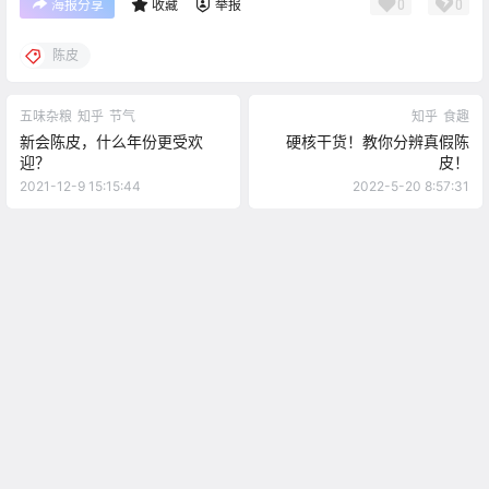
0
0
海报分享
收藏
举报
陈皮
五味杂粮
知乎
节气
知乎
食趣
新会陈皮，什么年份更受欢
硬核干货！教你分辨真假陈
迎？
皮！
2021-12-9 15:15:44
2022-5-20 8:57:31