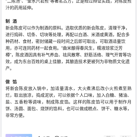
“二陈汤”、“金水六君煎”等著名古方，正是经过辩证实践，对陈皮煎
汁的药用延伸。
制 酒
新会陈皮可以作为制酒的原料。选取优质的新会陈皮，清理干净，
进行捣碎、切条、切块等处理，再配以白酒、米酒或黄酒，配合多
种药材、食材，密封储藏一段时间之后即可取出，可取酒适量饮
用，亦可连同药材一起食用。“曲米酿得春风生，糯液琼浆泛芳
樽”，陈皮酒因具有补气养血、祛风散寒、舒筋活络、理气开胃等功
效，成为东台百姓的桌上佳酿，其酿造技术更被列为非物质文化遗
产。
做 馅
将新会陈皮放入锅中，加适量清水，大火煮沸后改小火煎煮至熟
烂，取出放凉，捣成泥状，可以依据个人口味，加入白糖、猪油、
盐、五香粉等调味，制成陈皮馅。这样的陈皮馅可以用于制作月
饼、汤圆、面包、烧饼的馅料，也可以做成糕点、饼干、糖水等，
非常方便。