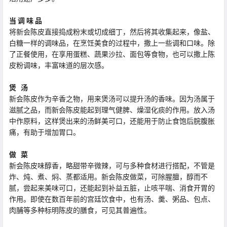
当 调 味 品
将新会陈皮直接捣成粉末或切成细丁，然后将其收集起来，像盐、
白糖一样的调味品，在烹饪美食的过程中，撒上一些调和口味。除
了正餐使用，在享用蛋糕、蔬果沙拉、面包等食物，也可以撒上陈
皮粉调味，丰富味道的层次感。
煲 汤
新会陈皮作为辛香之物，用来煲汤可以提升汤的香味。因为汤属于
滋腻之品，而新会陈皮能起到理气健脾、燥湿化痰的作用。放入汤
中作原料，这样煲出来的汤鲜美可口，还能用于防止食饱后脘腹胀
痛，有助于增加胃口。
做 菜
新会陈皮味醇香，略甜带辛微辣，可与多种食材进行搭配，不管是
炸、炖、煮、焖、蒸都适用。新会陈皮做菜，可除腥膻，醇而不
腻，尝起来美味可口，还能起到补益五脏，止咳平喘、消食开胃的
作用。即使在数百年前的宫廷饮食中，也有汤、羹、粥品、包点、
肉脯等多种标明陈皮的膳食，可见其普遍性。