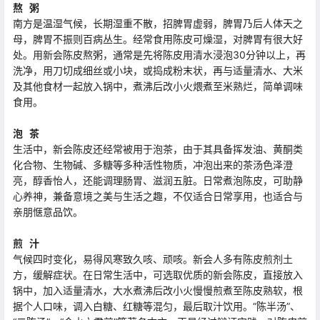
熬 粥
南方是温湿气候，长期湿重不散，招脾胃虚弱，脾胃乃后人体天之
母，脾胃不振则百病丛生。经常食用陈皮可燥湿，对脾胃有很大好
处。用新会陈皮熬粥，通常是先将陈皮用清水浸泡30分钟以上，再
洗净，用刀切成细丝或小块，或捣成粉末状，再与适量清水、大米
及其他食材一起放入锅中，煮沸后改小火煨煮至米熟烂，简单调味
食用。
泡 茶
生活中，新会陈皮还经常被用于泡茶，由于其具备挥发油、黄酮类
化合物、生物碱、多糖等多种活性物质，冲泡出来的茶汤色泽澄
亮，醇香怡人，还能调理肠胃、滋润五脏。日常煮泡陈皮，可助静
心养神，兼备意境之美与生活之趣，不仅适合日常享用，也适合与
亲朋惬意品饮。
煎 汁
气候四时变化，易得风寒致久咳、顽咳。新会人多有陈皮煎剂土
方，缓解症状。在日常生活中，可选取优质的新会陈皮，直接放入
锅中，加入适量清水，大水煮沸后改小火慢慢煎煮至陈皮熟软，根
据个人口味，调入白糖、红糖等混匀，最后取汁饮用。“陈半汤”、