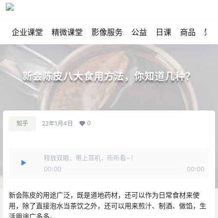
企业课堂
精微课堂
影像服务
公益
日课
商品
知
新会陈皮八大食用方法，你知道几种？
0
知乎
22年1月4日
释放双眼，带上耳机，听听看~！
00:00
00:00
新会陈皮的用途广泛，
既是道地药材，
还可以作为日常食材来使
用，
除了直接泡水当茶饮之外，
还可以用来煎汁、制酒、做馅，
生
活用途广多多。