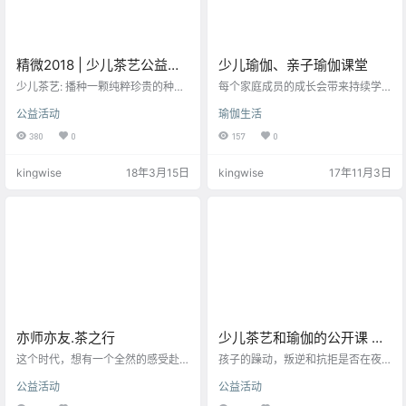
精微2018 | 少儿茶艺公益课
少儿瑜伽、亲子瑜伽课堂
堂第一期
少儿茶艺: 播种一颗纯粹珍贵的种
每个家庭成员的成长会带来持续学
子： 每个孩子都是一粒珍贵的种
习的力量，也是建立一个家庭和谐
公益活动
瑜伽生活
子，都有自己的生长方式。每颗种
的开始，更是留给孩子最宝贵的教
子的生长期，环境不同，这颗种子
育品质。越来越多家庭开始关注孩
380
0
157
0
以后会变成一朵花或长成一棵树。
子的身心灵健康，坤达利尼儿童瑜
这颗成长着的小小生命，是无尽的
伽是一个在世界全球的儿童机构，
kingwise
18年3月15日
kingwise
17年11月3日
可能。以茶为媒介，让他们了解这
学校，家庭等各种和孩子相关机构
样一件存在于现实生活中，既简单
光亮孩子们的瑜伽体系。无论是针
美好，又满含丰富变化的事。希望
对孩子身体的扩展，肺活量的增
在孩子的心中播下一颗茶的种子，
氧，体形的优美；还是给予孩子心
更希望家长与孩子之间拓出一条以
灵敞开的热情，不被禁锢的意识；
茶为名的相处之道。这是我们开设
让他们充满专注的创意，延伸体感
少儿茶道课堂的初衷。 课程 少儿茶
学习的乐趣；也保有孩子的灵性，
艺…
不被层层的压…
亦师亦友.茶之行
少儿茶艺和瑜伽的公开课 精
微小站
这个时代，想有一个全然的感受赴
孩子的躁动，叛逆和抗拒是否在夜
一场亦师亦友的茶相会时，需要出
深时击中了你的泪点，让你深感无
公益活动
公益活动
离和网络划上等号的一切工具。关
奈？ 你是否留意过他们内心的那份
掉手机，安排好自己的家人。五个
天真和孤独？他们也许正努力的忘