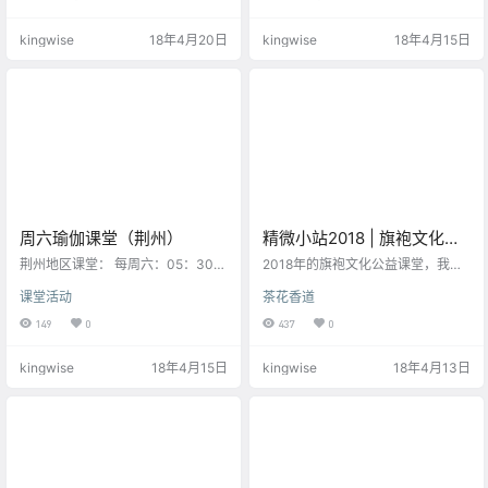
月的沉淀，留存一种无法言喻，却
何将你的内在通过外在体态表达你
又挥之不去的香气。 文：菲如 摄
自己？ 我们的旗袍文化公益课堂已
kingwise
18年4月20日
kingwise
18年4月15日
影：Kingwise 佳雯的旗袍店是我们
经开启到第四期了，菲如专业而特
在游走汉口的老街老巷里邂逅的，
有的教学方法深受着每一位到来的
如你没有喜爱老建筑的探寻乐趣不
女性的喜爱。 最基础的部分是由呼
会遇上她的院子，如你没有像猫一
吸开始，通过正确的呼吸训练，可
样的直觉与自在，也不会走进那道
以让学员们放松身体，调直脊椎，
门。 坐落，喝茶，听她叙说旗袍的
并引导出正确的坐姿和站姿。 随着
历史与文化，听她做为一个旗…
美妙的旋律，我们轻闭双眼，逐渐
放慢…
周六瑜伽课堂（荆州）
精微小站2018 | 旗袍文化公
益课堂“一期一会”
荆州地区课堂： 每周六：05：30～
2018年的旗袍文化公益课堂，我们
06：30：3人课堂 10：00
抱着“一期一会”的精神，把每一堂课
课堂活动
茶花香道
～11：30：9人课堂
都当作最后的一堂课去认真的教
授，也希望每一次报名来参加的学
149
0
437
0
员带着“一期一会”的精神，把每一次
课都当作最后一堂课，来学习和交
kingwise
18年4月15日
kingwise
18年4月13日
流。 旗袍，作为世界上影响最大、
流传最广的中国传统服装，是中国
灿烂辉煌的传统服饰的代表作之
一，是中国悠久的服饰文化中最绚
烂的现象和形式之一。它以其流动
的旋律、潇洒的画意与浓郁的诗
情，表现出中华女性贤淑…