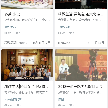
心茶.小记
精微生活|觉茶道 茶文化走进
湖北大学
立冬的小雨，大家纷纷在同一个时
大学是少年走向成年后的一个开
间来到同一个地方，品着同样的
启， 我们既懵懂未来的海市蜃楼，
瑜伽生活
公益活动
茶，吃着同样的茶点，感受着同样
又如此留恋孩童时期的清澈与纯
的气息，说着自己不同的感受。
净。绿茶的嫩芽，清新的茶香，微
265
0
663
0
苦即化的甘甜，美了我们的青春年
华。大家好奇茶竟然隐藏如此微妙
精微.菲如Bhagti
18年11月17日
kingwise
18年11月14日
的神力，改变一个人的体态样貌，
kaur
给人留下儒雅得体的礼仪，他们被
优雅撼动，也因历史的渊博引入中
国的茶文化之旅，喝彩大学校园将
中国的茶文化带入他们的学海生
涯。
精微生活|硚口女企业家协会
2018一带一路国际瑜伽大会
的一堂觉茶道公开课
每个城市，都有这样的一群优秀的
热烈祝贺 一带一路国际瑜伽大会圆
女性，她们尽心经营着自己的企
满成功！ 中国第一次由国家主办的
团体茶道课堂
瑜伽
业，为社会发展奉献着自己的青
国际瑜伽大会，让瑜伽变得更加庄
春。精心经营着自己的家庭，为家
重，真正进入我们的生活！ 瑜伽正
1.3k
0
229
0
人营造一个美好的家园。她们也热
式被国家领导人习近平重视 走进全