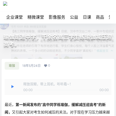
企业课堂
精微课堂
影像服务
公益
日课
商品
知
瑜伽走进中学，千余名高三学生练瑜伽减压迎
高考。
0
瑜伽
18年5月24日
释放双眼，带上耳机，听听看~！
00:00
00:00
最近，
第一新闻发布的“高中同学练瑜伽，缓解减压迎高考”的新
闻，
又引起大家对考生如何减压的关注。对于现在学习压力越来越