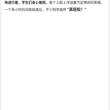
绿茵草坪、阳光普照，人与大自然的亲密接触，
配合瑜伽体式，盘
腿、展臂、呼吸、调息、专注力等一系列动作在老师的引导下有序
地进行着，学生们身心愉悦，
每个人脸上洋溢着气定神闲的表情。
“
真轻松！”
一个多小时的训练结束后，不少同学直呼