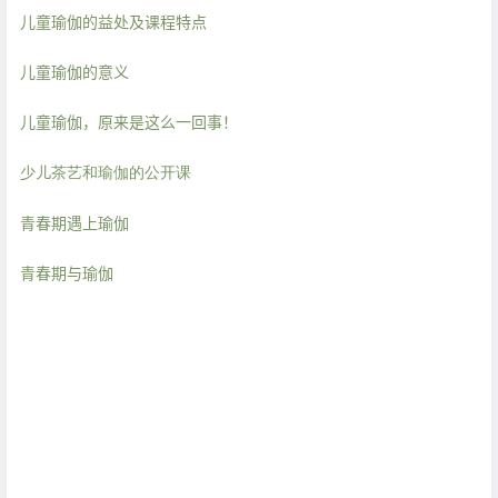
高，在社交互动里的行为会更积极正面，侵略、恐惧会减少。
在身
体、头脑和情绪层面的多重相互作用下减少精神相关的疾病，并通
过更好的运作腺体系统功能
促进身体平衡的发育
。
儿童瑜伽的益处及课程特点
儿童瑜伽的意义
儿童瑜伽，原来是这么一回事！
少儿茶艺和瑜伽的公开课
青春期遇上瑜伽
青春期与瑜伽