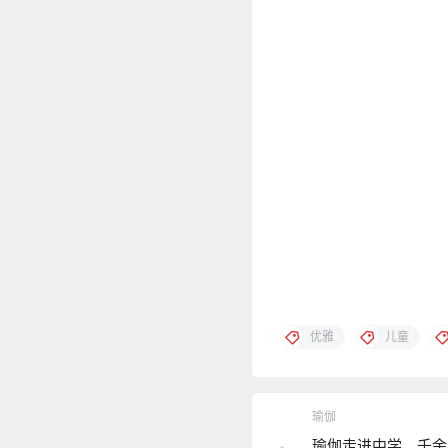
优雅
儿童
瑜伽
瑜伽走进中学，千余