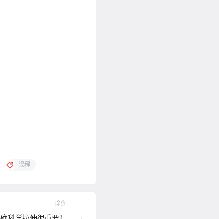
课程
瑜伽
精确科学拉伸很重要！