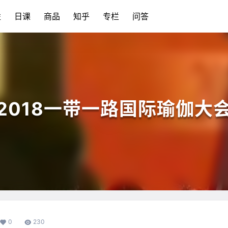
益
日课
商品
知乎
专栏
问答
2018一带一路国际瑜伽大
0
230