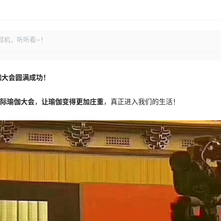
耳机，听听看~！
伽大会圆满成功！
际瑜伽大会
，
让瑜伽变得更加庄重
，真正进入我们的生活！