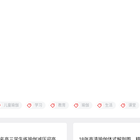
儿童瑜伽
学习
教育
瑜伽
生活
课堂
名高三学生练瑜伽减压迎高
18张高清瑜伽体式解剖图，