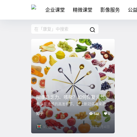
企业课堂
精微课堂
影像服务
公
阳康后乏力、咳嗽？如何恢复元气？
这份陈皮养生攻略请查收！
冬季是流感的高发季节，加上新冠病毒来袭，
不少人在“阳康”后仍然出现乏力、咳嗽、食欲
知乎
546
0
减退等一系列“新冠后遗症”。 新冠感染初愈
后，身体仍需要大量营养，来保证免疫系统的
能量供给。但疾病初愈，病邪尚有残留，此时
kingwise
23年1月4日
“阳康”人员的脾胃尚虚，食补不能操之过急！
“阳康”后该怎么吃成了许多人关心的问题？