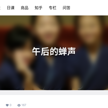
益
日课
商品
知乎
专栏
问答
午后的蝉声
0
167