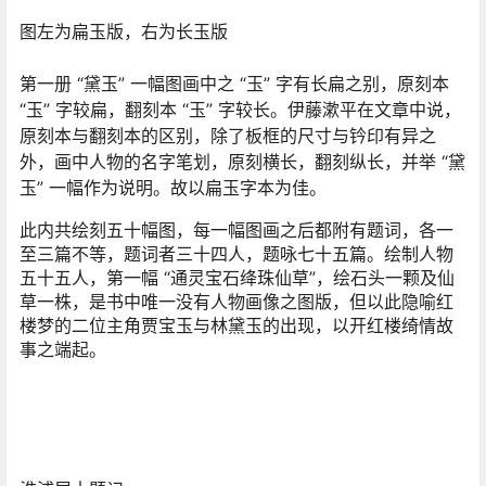
图左为扁玉版，右为长玉版
第一册 “黛玉” 一幅图画中之 “玉” 字有长扁之别，原刻本
“玉” 字较扁，翻刻本 “玉” 字较长。伊藤漱平在文章中说，
原刻本与翻刻本的区别，除了板框的尺寸与钤印有异之
外，画中人物的名字笔划，原刻横长，翻刻纵长，并举 “黛
玉” 一幅作为说明。故以扁玉字本为佳。
此内共绘刻五十幅图，每一幅图画之后都附有题词，各一
至三篇不等，题词者三十四人，题咏七十五篇。绘制人物
五十五人，第一幅 “通灵宝石绛珠仙草”，绘石头一颗及仙
草一株，是书中唯一没有人物画像之图版，但以此隐喻红
楼梦的二位主角贾宝玉与林黛玉的出现，以开红楼绮情故
事之端起。