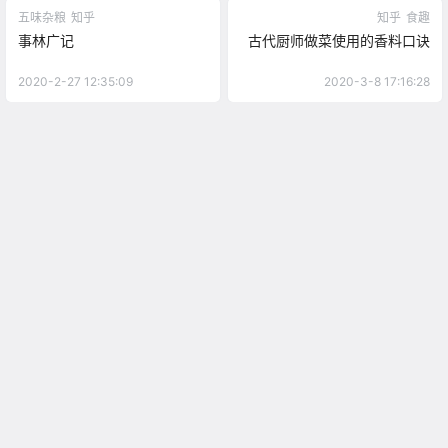
五味杂粮
知乎
知乎
食趣
事林广记
古代厨师做菜使用的香料口诀
2020-2-27 12:35:09
2020-3-8 17:16:28