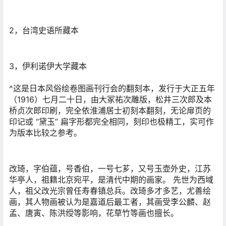
2，台湾史语所藏本
3，伊利诺伊大学藏本
^这是日本风俗绘卷图画刊行会的翻刻本，发行于大正五年
（1916）七月二十日，由大冢祐次雕版，松井三次郎及本
桥贞次郎印刷，完全依淮浦居士初刻本翻刻，无论扉页的
印记或 “黛玉” 扁字形都完全相同，刻印也极精工，实可作
为版本比较之参考。
改琦，字伯蕴，号香伯，一号七芗，又号玉壶外史，江苏
华亭人，祖籍北京宛平，是清代中期的画家。 先世为西域
人，祖父改光宗曾任寿春镇总兵。改琦多才多艺，尤善绘
画，其人物画被认为是嘉道后最工者，其画受李公麟、赵
孟、唐寅、陈洪绶等影响，花草竹等画也擅长。