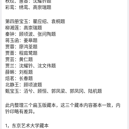
秋纹、蕙香：沈耀钤题
彩鸾：绣鸾、高崇瑞题
第四册宝玉：瞿应绍、袁桐题
柳湘莲：高崇瑞题
秦钟：顾顷波、张问陶题
蒋玉函：姜皋题
贾蓉：廖鸿荃题
贾蔷：程庭鹭题
贾芸：黄仁题
贾兰：沈耀钤、沈文伟题
薛蝌：刘枢题
焙茗：长春题
北静王：顾顷波题
甄宝玉：洦兮、顾恒、郭凤梁、郭凤冈、陆机题
此内整理三个扁玉版藏本，这三个藏本内容基本一致，内
钤印略有差异。
1，东京艺术大学藏本