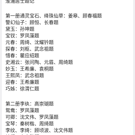
淮浦居士题记
第一册通灵宝石、绛珠仙草：姜皋、顾春福题
警幻仙子：顾恒、长春题
黛玉：孙坤题
宝钗：罗凤藻题
元春：周绮、沈耀钤题
探春：刘枢、武念祖题
惜春：瞿应绍题
史湘云：张问陶、元眉、周绮题
妙玉：王希廉、袁桐题
王熙凤：武念祖题
迎春：王希廉题
巧姊：徐渭仁题
第二册李纨：高崇瑚题
鸳鸯：罗凤藻题
可卿：沈文伟、罗凤藻题
宝琴：秦树楷、周绮题
李纹、李绮：顾顷波、沈文伟题