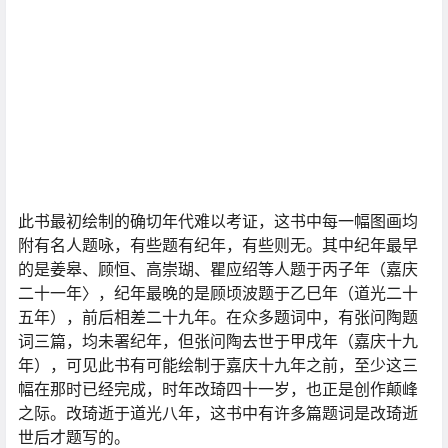
此书最初绘制的确切年代难以考证，这书中每一幅图画均
附有名人题咏，有些题有纪年，有些则无。其中纪年最早
的是姜皋、顾恒、高崇瑚、瞿应绍等人题于丙子年（嘉庆
二十一年〉，纪年最晚的是顾顷波题于乙巳年（道光二十
五年），前后相差二十九年。在众多题词中，有张问陶题
词三篇，均未署纪年，但张问陶去世于甲戌年（嘉庆十九
年），可见此书有可能绘制于嘉庆十九年之前，至少这三
幅在那时已经完成，时年改琦四十一岁，也正是创作颠峰
之际。改琦逝于道光八年，这书中有许多篇题词是改琦逝
世后才题写的。