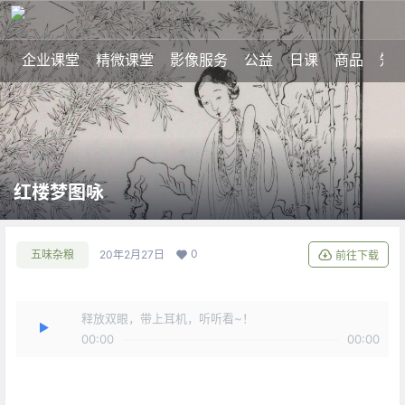
企业课堂
精微课堂
影像服务
公益
日课
商品
知
红楼梦图咏
0
五味杂粮
20年2月27日
前往下载
释放双眼，带上耳机，听听看~！
00:00
00:00