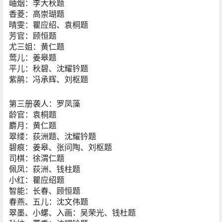
岫烟：李大秋题
香菱：高崇瑚题
晴雯：瞿应绍、袁桐题
芳官：顾恒题
尤三姐：黄仁题
莺儿：姜皋题
平儿：秋碧、沈耀钤题
紫鹃：冯承辉、刘枢题
第三册袭人：罗凤藻
龄官：袁桐题
麝月：黄仁题
翠缕：荻洲题、沈耀钤题
碧痕：姜皋、张问陶、刘枢题
司棋：徐渭仁题
佩凤：荻洲、钱柱题
小红：瞿应绍题
智能：长春、顾恒题
春燕、五儿：沈文伟题
翠墨、小螺、入画：吴荣光、钱杜题