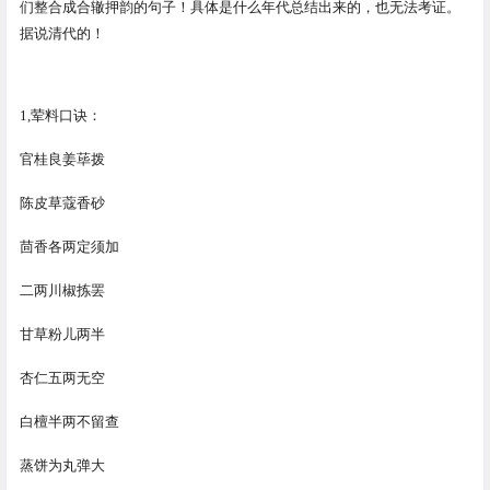
们整合成合辙押韵的句子！具体是什么年代总结出来的，也无法考证。
据说清代的！
1,荤料口诀：
官桂良姜荜拨
陈皮草蔻香砂
茴香各两定须加
二两川椒拣罢
甘草粉儿两半
杏仁五两无空
白檀半两不留查
蒸饼为丸弹大