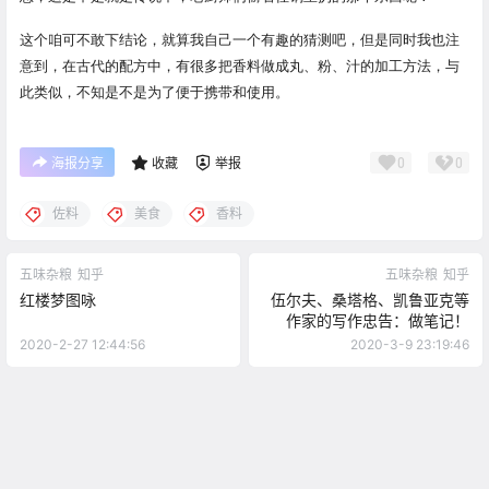
这个咱可不敢下结论，就算我自己一个有趣的猜测吧，但是同时我也注
意到，在古代的配方中，有很多把香料做成丸、粉、汁的加工方法，与
此类似，不知是不是为了便于携带和使用。
0
0
海报分享
收藏
举报
佐料
美食
香料
五味杂粮
知乎
五味杂粮
知乎
红楼梦图咏
伍尔夫、桑塔格、凯鲁亚克等
作家的写作忠告：做笔记！
2020-2-27 12:44:56
2020-3-9 23:19:46