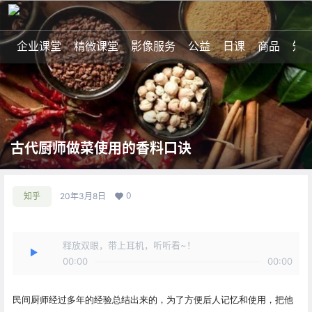
企业课堂
精微课堂
影像服务
公益
日课
商品
知
古代厨师做菜使用的香料口诀
0
知乎
20年3月8日
释放双眼，带上耳机，听听看~！
00:00
00:00
民间厨师经过多年的经验总结出来的，为了方便后人记忆和使用，把他