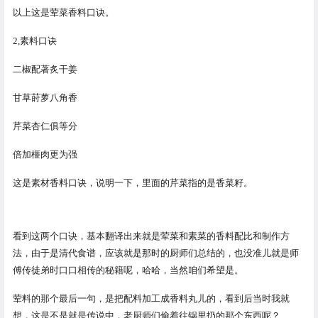
以上这是荤菜香料口诀。
2,素料口诀
二椒配著炙干姜
甘草莳萝八角香
芹菜杏仁俱等分
倍加榧肉更为强
这是素材香料口诀，说明一下，里面的芹菜指的是香菜籽。
看到这两个口诀，基本翻译出来就是荤菜和素菜的香料配比和制作方
法，由于是清代食谱，应该就是那时的厨师们总结的，也没准儿就是师
傅传徒弟时口口相传的秘籍呢，哈哈，当然咱们希望是。
荤料的那个最后一句，是把配料加工成香料丸儿的，看到后当时我就
想，这是不是就是传说中，老厨师们偷着往锅里扔的那个东西呢？