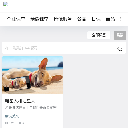
企业课堂
精微课堂
影像服务
公益
日课
商品
知
全部标签
猫猫
喵星人和汪星人
若是说这世界上与我们关系最紧密
和奇妙的物种，那莫过于汪星人和
会员美文
喵星人了。
157
0