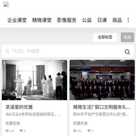
企业课堂
精微课堂
影像服务
公益
日课
商品
知
全部标签
礼仪
茶道里的优雅
精微生活|“窗口文明服务礼
仪”培训
当#汪云#老师告诉我她的想法，为
荆州市不动产交易登记中心的“窗口
#觉茶道#讲师班的学生们开设一个
文明服务礼仪”培训
优雅形体
优雅形体
两天的优雅主题课堂。从茶与生活
进入身心优雅之行的习练，相遇大
656
0
596
0
家的圆满，美好。 于是“智慧、优