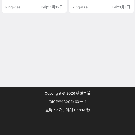
雅女人茶与生活系列课堂”有了“觉茶
kingwise
19年11月19日
kingwise
19年1月1日
道”优雅之行。 整理大家课堂内容感
动其中。在学习到实践的过程，每
个人都体悟到适合自己在生活里实
际运用的理解与方法。 第一篇：#优
雅之行# 优雅与身体的关系 连接我
们的身心，了解生活会…
Copyright © 2026
精微生活
鄂ICP备18007460号-1
查询 47 次，耗时 0.1314 秒