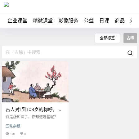
企业课堂
精微课堂
影像服务
公益
日课
商品
知
全部标签
古稀
古人对1到108岁的称呼，竟
然美到让人窒息
真是涨知识了，你知道哪些呢？
五味杂粮
190
0