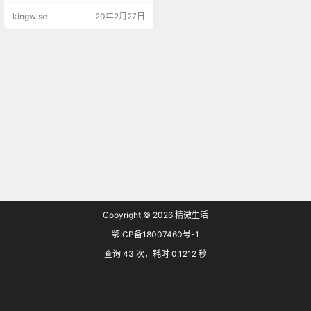
制度、五音谱略、字母源流（左右
kingwise
20年2月27日
手指法）、琴学须知等。此为清康
熙五年张良器誊录清稿本，卷内朱
笔标点，有眉批，钞写极精。 据汪
乘蛟《序》可知是书乃张廷坤所
传，张良器所写定者也。汪《序》
云是书特为取张廷坤所传者，著为
琴谱，复摘前人粹言补缀其上，故
其题名为《移情…
Copyright © 2026
精微生活
鄂ICP备18007460号-1
查询 43 次，耗时 0.1212 秒