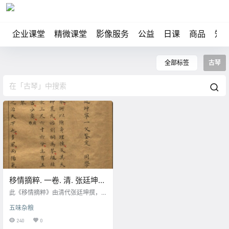
企业课堂
精微课堂
影像服务
公益
日课
商品
知
全部标签
古琴
移情摘粹. 一卷. 清. 张廷坤
撰. 清康熙五年张良器誊录清
此《移情摘粹》由清代张廷坤撰，
稿本
张良器选辑古琴专著。全书共一
五味杂粮
卷，其内容为取张廷坤所传者，复
摘前人粹言补缀其上，故题名为
240
0
《移情摘粹》，包含：名琴、琴式