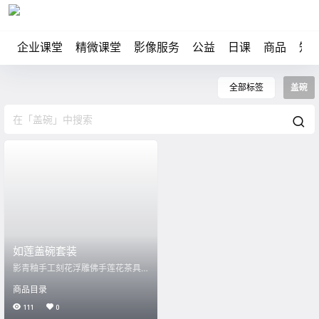
企业课堂
精微课堂
影像服务
公益
日课
商品
知
全部标签
盖碗
如莲盖碗套装
影青釉手工刻花浮雕佛手莲花茶具
套装 全套包括：一套盖碗，一个公
商品目录
道杯，6盏品茗杯。 价格：1980元/
套 有意请加精微小掌柜：kingwise-
111
0
live