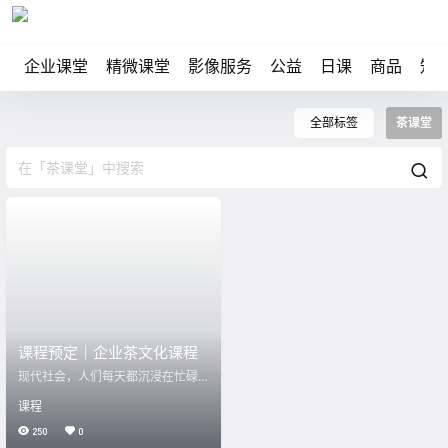
企业课堂
精微课堂
影像服务
公益
日课
商品
知
全部标签
茶课堂
课程预定｜企业茶文化课程
现代社会，人们每天都沉浸在忙碌
的工作之中，虽然物质生活提高
课程
了，但是精神却无法得到及时满
足。 为此，我们特为企业定制课程
250
0
《茶道雅学》，通过传统茶文化的