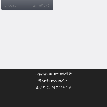
修习，在压力与竞争并存的职业生
kingwise
21年5月27日
活中帮助员工调整心态，恰当地释
放压力，内外兼修，遇见更好的自
己，与企业携手共进。与此同时，
课程结束后可以考取茶艺师资格证
书，满足政策可享有国家补贴。 为
什么要学茶？ 心平气和 内外兼修 中
华文化素来讲求一个“和”字，以和
为…
Copyright © 2026
精微生活
鄂ICP备18007460号-1
查询 41 次，耗时 0.1242 秒