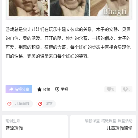
游戏总是会让娃娃们在玩乐中建立彼此的关系。木子的安静、贝贝
的自信、奥的活泼、旺旺的酷、坤坤的含蓄、一顺的俏皮、太子的
可爱、荆恩的积极、莅博的含蓄，每个娃娃的步态中直接会显现他
们的性格。完美的课堂来自每个娃娃的笑容。
0
0
海报分享
收藏
举报
儿童瑜伽
课堂
瑜伽生活
瑜伽课堂
精微课堂
课堂活动
音流瑜伽
儿童瑜伽课堂