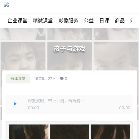
企业课堂
精微课堂
影像服务
公益
日课
商品
知
孩子与游戏
0
形体课堂
15年5月27日
释放双眼，带上耳机，听听看~！
00:00
00:00