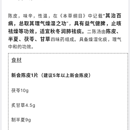
其治百
陈皮，味辛，性温，在《本草纲目》中记载
“
病，总取其理气燥湿之功
”，
具有益气健脾，止咳
祛燥等功效，适宜秋冬润肺祛痰。
陈皮、
二陈汤由
半夏、茯苓、甘草
四味药组成。具备燥湿化痰，理气
中和的功效。
食材
新会陈皮1片（
）
建议5年以上新会陈皮
茯苓10g
炙甘草4.5g
制半夏9g