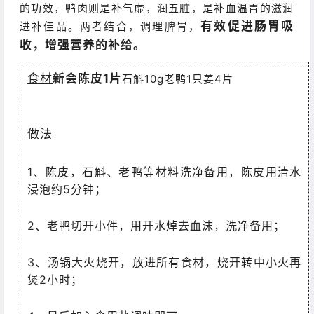
的功效，鸭肉则是补气虚，润五脏，是补血温胃的滋润
有效促进肠胃吸
进补佳品。两者结合，调理脾胃，
收，增强营养的补给。
食材
新会陈皮1片
石斛10g老鸭1只姜4片
做法
1、陈皮，石斛、老鸭等材料洗净备用，陈皮用清水
浸泡约5分钟；
2、老鸭切开小件，用开水焯去血沫，洗净备用；
3、汤锅大火烧开，放进所有食材，烧开转中小火再
煲2小时；