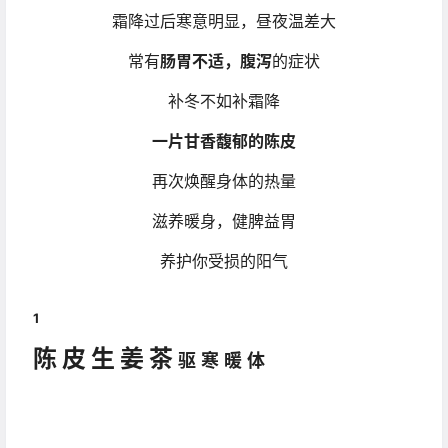
霜降过后寒意明显，昼夜温差大
常有
肠胃不适，腹泻
的症状
补冬不如补霜降
一片甘香馥郁的陈皮
再次焕醒身体的热量
滋养暖身，健脾益胃
养护你受损的阳气
1
陈皮生姜茶
驱寒暖体