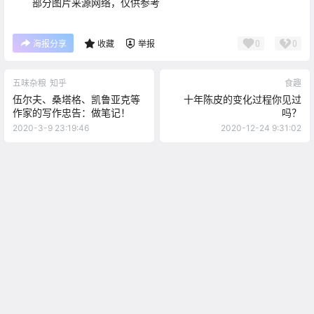
部分图片来源网络，仅供参考
0
0
海报分享
收藏
举报
五味杂粮
知乎
食趣
伍尔夫、桑塔格、凯鲁亚克等
十年陈皮的变化过程你见过
作家的写作忠告：做笔记！
吗？
2020-3-9 23:19:46
2020-12-24 9:31:02