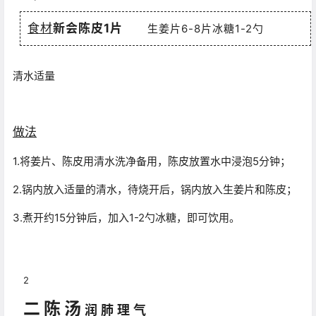
食材
新会陈皮1片
生姜片6-8片
冰糖1-2勺
清水适量
做法
1.将姜片、陈皮用清水洗净备用，陈皮放置水中浸泡5分钟；
2.锅内放入适量的清水，待烧开后，锅内放入生姜片和陈皮；
3.煮开约15分钟后，加入1-2勺冰糖，即可饮用。
2
二陈汤
润肺理气