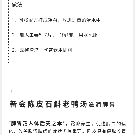
做法
1、可将配方打成粗粉，放进适量的清水中；
2、加入生姜5-7片，乌梅1颗，用水煎服；
2、去掉渣滓，代茶饮用即可。
3
新会陈皮石斛老鸭汤
滋润脾胃
“
脾胃乃人体后天之本”
，霜降养生，促进脾胃的运
化，改善腹泻脾虚的症状尤其重要。陈皮具有健脾养胃