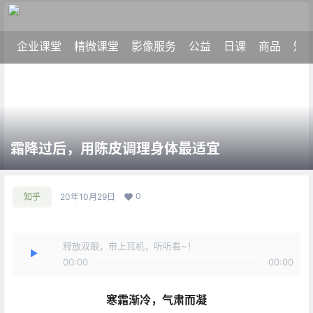
企业课堂
精微课堂
影像服务
公益
日课
商品
知
霜降过后，用陈皮调理身体最适宜
0
知乎
20年10月29日
释放双眼，带上耳机，听听看~！
00:00
00:00
寒霜渐冷，气肃而凝