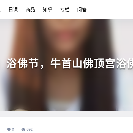
益
日课
商品
知乎
专栏
问答
】浴佛节，牛首山佛顶宫浴
0
692