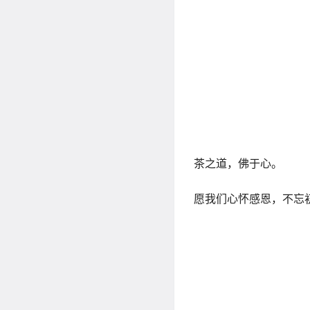
浴佛节，又称佛诞日、
565年，是古印度迦
历史记载之中。
传说释迦牟尼降生时一
浴佛等方式纪念佛祖诞