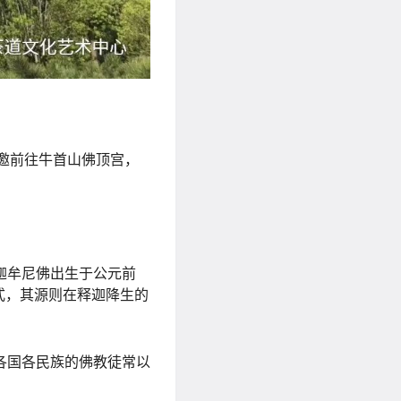
受邀前往牛首山佛顶宫，