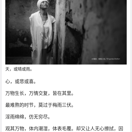
天，或
晴
或
雨
。
心，或
悲
或
喜
。
万物生长，万情交复，皆在其里。
最难熬的时节，莫过于梅雨三伏。
淫雨绵绵，仿无穷尽。
观其万物，体内潮湿，体表毛覆。却又让人无心擦拭，因