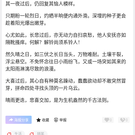
其一夜过后，仍回复其恼人模样。
只期盼一轮烈日，灼晒半晌便内通外滑。深埋的种子更会
趁着阳光爆出嫩芽。
心尤如此，长悲过后，亦无动力自扫哀愁，他人安抚亦如
隔靴搔痒。何解？解铃尚须系铃人！
然久晴之日，如三伏之长日当头，万物难耐。土壤干裂，
浮尘悬空。不免怀念往日小雨纷飞，又或一场突如其来的
太阳雨淋漓尽致的浪漫。
大喜过后，其心自有种莫名躁动，蠢蠢欲动却不敢突然冒
芽，拼命四处寻找头顶的一片乌云。
晴雨更迭，悲喜交加，是为
生机盎然
的
千古法则
。
0
0
海报分享
收藏
举报
生活
随笔