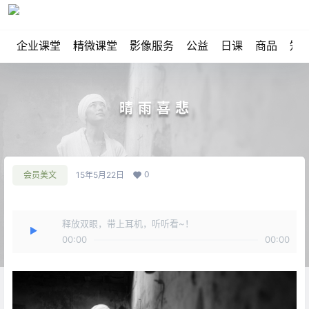
企业课堂
精微课堂
影像服务
公益
日课
商品
知
晴 雨 喜 悲
0
会员美文
15年5月22日
释放双眼，带上耳机，听听看~！
00:00
00:00