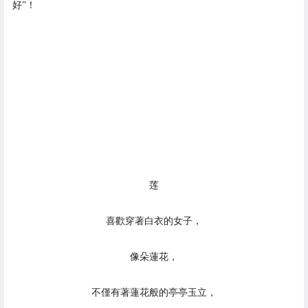
好”！
莲
喜歡穿著白衣的女子，
像朵蓮花，
不僅有著蓮花般的亭亭玉立，