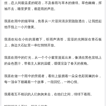
丝，恋人间最温柔的呢语，不及春雨与草木的缠绵。翠色幽幽，挥
袖不去，睡里梦里，都是雨的声息。
我喜欢雨中的烟草味，焦香从一片湿润清凉里隐隐透出，让我想起
他手指上一小片微黄。
我喜欢站在小街的屋檐下，听雨声滴答，濡湿的光脚踩在青石板
上，身边大石缸里一串红悄悄开放。
我喜欢雨中的灯光，从一个个小窗里漫延出来，像滴在黑色宣纸上
的金色墨汁，带着主人家的温暖，缓缓渲染了春天的夜晚。
我喜欢做一个雨中的旁观者，看街上簇拥着一朵朵色彩斑斓的伞，
每一顶伞下都藏着一个故事，一段回忆，一种心情。
我看着互不相识的人们匆匆来去，在他们之间，绵绵下着雨。