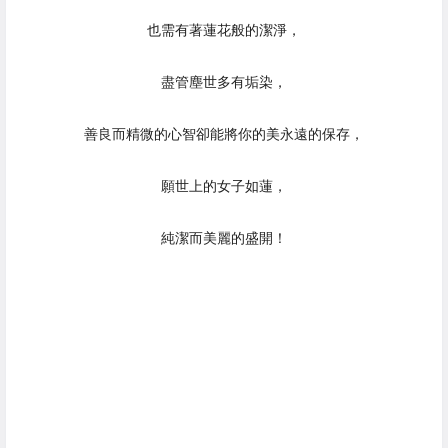
也需有著蓮花般的潔淨，
盡管塵世多有垢染，
善良而精微的心智卻能將你的美永遠的保存，
願世上的女子如蓮，
純潔而美麗的盛開！