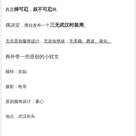
婶可忍
叔不可忍
真是
，
啊。
偶决定
三无武汉时装周
，擅自发布一个
。
无非原创服饰设计
，
无浓妆艳抹
，
无美颜、磨皮、液化。
再外带一些原创的小软文
模特：菲如
摄影：枪哥
原创服饰设计：素心
地点：武汉街头