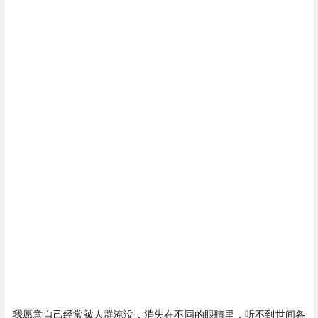
我愿意自己经常被人群淹没，消失在不同的眼睛里，听不到世间各