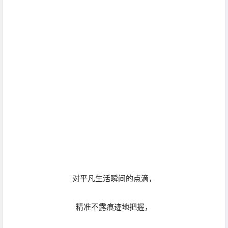
精准不露痕迹地把握，
让他的镜头展露了
一个又一个温暖人心的瞬间。