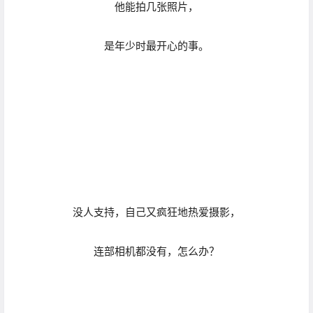
没人支持，自己又疯狂地热爱摄影，
连部相机都没有，怎么办？
于是，Pedro偷偷卖掉了
父母刚给他买的自行车，
这才拥有了自己的第一部照相机。
虽然对于当时的Pedro来说，
自行车也是很珍贵的东西，是他的心头爱，