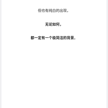
Pedro 还非常擅于捕捉
在欢笑与滑稽的对抗中，
无意识状态下产生的
“决定性瞬间”
。