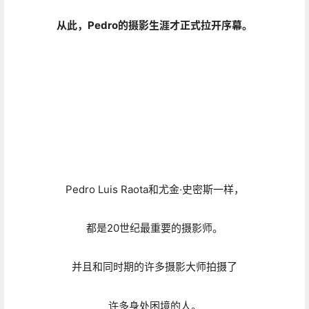
Pedro Luis Raota和尤金·史密斯一样，
都是20世纪最重要的摄影师。
并且和同时期的许多摄影大师拍摄了
许多身处困境的人。
但是，他特立独行的地方在于：
除了追求刹那的感动，和对社会现象的记录，
他还使用自己独特的手法，