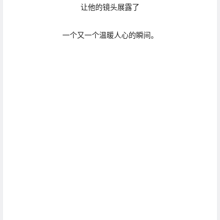
光与影，动与静，
在世界留下的痕迹，
完美记忆于镜头下。