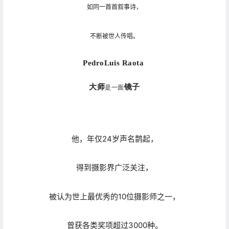
如同一首首叙事诗，
不断被世人传唱。
Pedro
Luis Raota
大师
镜子
是一面
他，年仅24岁声名鹊起，
得到摄影界广泛关注，
被认为世上最优秀的10位摄影师之一，
曾获各类奖项超过3000种。