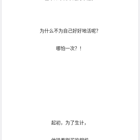
起初，为了生计，
他挂着刚买的相机
奔波于Santa Fe de la Vera Cruz，
主要从事肖像摄影。