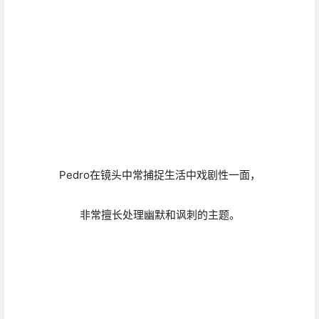
非常擅长处理幽默和讽刺的主题。
因为身处平凡大众生活中的他，
最能明白镜头中的贫苦老百姓，
是如何在苦中作乐中度过