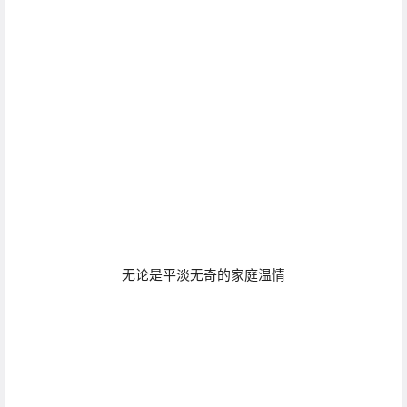
无论是平淡无奇的家庭温情
还是严肃沉默的人物肖像