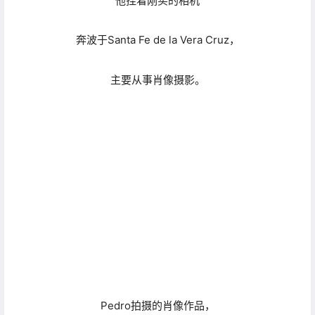
Pedro拍摄的肖像作品，
个性鲜明，人物特征饱满，
仿佛下一秒，
影像中的人
就会走出来和你对话。