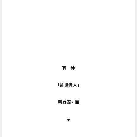
有一种
「
乱世佳人
」
叫费雯 • 丽
▼