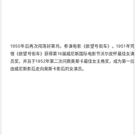
1950年后再次闯荡好莱坞，参演电影《欲望号街车》。1951年凭
借《欲望号街车》获得第16届威尼斯国际电影节沃尔皮杯最佳女演
员奖，并且于1952年第二次问鼎奥斯卡最佳女主角奖，成为第一位
由威尼斯影后走向奥斯卡影后的女演员。