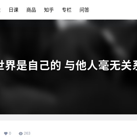
益
日课
商品
知乎
专栏
问答
世界是自己的 与他人毫无关
0
263