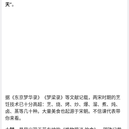
天”
。
据《东京梦华录》《梦梁录》等文献记载，两宋时期的烹
饪技术已十分高超：烹、烧、烤、炒、爆、溜、煮、炖、
卤、蒸等几十种。大量美食也起源于宋朝。不信课代表带
你来看。