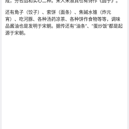
成，分包馅和实心二种。宋人朱淑真也有诗作《圆子》。
还有角子（饺子）、索饼（面条）、焦碱水锥（炸元
宵）、吃河豚、各种汤药凉茶、各种饼作食物等等，调味
品酱油也是发明于宋朝。据传还有“油条”、“蛋炒饭”都是起
源于宋朝。