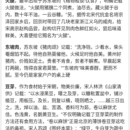
火腿
，最早出现于苏东坡的《格物粗谈·饮食》，明确记载
火腿做法，“火腿用猪胰二个同煮，油尽去。藏火腿于谷
内，数十年不油，一云谷糠。”另，据传北宋代抗金名将宗
泽回家乡后，回京时带回了几块老家浙江义乌的咸肉，给
宋高宗赵构品尝，赵构切开见到肉色鲜红如火，尝后味道
鲜美，大喜便给它赐名为“火腿”。
东坡肉
，苏东坡《猪肉颂》记载：“洗净铛，少着水，柴头
罨烟馅不起。待他自熟莫催他，火候足时他自美。黄州好
猪肉，价贱如泥土。贵者不肯食，贫者不解煮。早晨起来
打两碗，饱得自家君莫管。”“东坡肉”味美香醇，肥而不
腻。至今仍是家家户户的桌上硬
豆芽
，作为食材始于宋朝，物美价廉，宋人林洪《山家清
供》记载：“以水浸黑豆，曝之及芽，以糠秕置盆中，铺沙
植豆，用板压。及长，则复以桶，晓则晒之，……越三日出
之，洗，焯以油、盐、苦酒、香料可为茹，卷以麻饼尤
佳。色浅黄，名鹅黄豆生。”不仅明确记载了豆芽菜的制作
方法还有食用方法，“卷以麻饼”正是北京的薄饼卷豆芽这吃
法的鼻祖。宋人苏颂《图经本草》：“绿豆，生白芽为蔬中