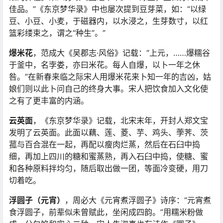
佳品。”《东京梦华录》中也屡次提到豆芽菜，如：“以绿
豆、小豆、小麦，于磁器内，以水浸之，生芽数寸，以红
篮彩缕束之，谓之“种生”。”
爆米花
，范成大《吴郡志·风俗》记载：“上元，……爆糯谷
于釜中，名孛娄，亦曰米花。每人自爆，以卜一年之休
咎。”在新春来临之际宋人用爆米花来卜知一年的吉凶，姑
娘们则以此卜问自己的终身大事。宋人把饮食加入文化使
之有了更丰富的内涵。
云英面
，《东京梦华录》记载，北宋末年，开封人郑文宝
发明了云英面。此面以藕、莲、菱、芋、鸡头、荸荠、茨
菰与百合混在一起，再配以瘦肉烂蒸，然后在石臼中捣
细，再加上四川的糖和蜜蒸熟，再入石臼中捣，使糖、蜜
和各种原料拌均匀，随后取出做一团，等面冷变硬，用刀
切着吃。
浮圆子（元宵）
，周必大《元宵煮浮圆子》诗序：“元宵煮
食浮圆子，前辈似未曾赋此，坐闲成四韵。”用糯米粉做