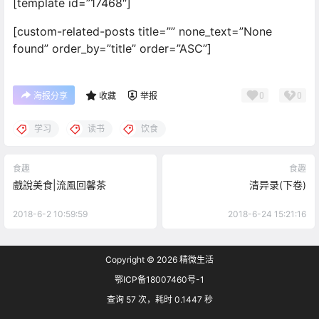
[template id=”17468″]
[custom-related-posts title=”” none_text=”None
found” order_by=”title” order=”ASC”]
0
0
海报分享
收藏
举报
学习
读书
饮食
食趣
食趣
戲說美食|流風回馨茶
清异录(下卷)
2018-6-2 10:59:59
2018-6-24 15:21:16
Copyright © 2026
精微生活
鄂ICP备18007460号-1
查询 57 次，耗时 0.1447 秒