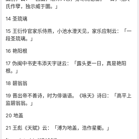
氏作孽，独示威于圜。」
14 圣琉璃
15 王衍伶官家乐侍燕，小池水澄天见，家乐应制云：「一
段圣琉璃。」
16 艳阳根
17 伪闽中书吏韦添天字谜云：「露头更一日，真是艳阳
根。」
18 碧翁翁
19 晋出帝不善诗，时为俳谐语。《咏天》诗曰：「高平上
监碧翁翁。」
20 地盖
21 王彪《天赋》云：「溥为地盖，浩作星衢。」