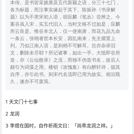
本传。是书皆采摭唐及五代新颖之语，分三十七门，
各为标题，而注事实缘起于其下。陈振孙《书录解
题》以为不类宋初人语，胡应麟《笔丛》尝辨之。今
案谷虽入宋，实五代旧人，当时文格不过如是，应麟
所云良是。惟谷本北人，仅一使南唐，而花九品九命
一条云，张翊者世本长安，因乱南来，先主擢置上
列。乃似江南人语，是则稍不可解耳。岂亦杂录旧
文，删除未尽耶？所记诸事，如出一手。大抵即谷所
造，亦《云仙散录》之流，而独不伪造书名，故后人
颇引为词藻之用。楼钥《攻愧集》有白醉轩诗，据其
自序，亦引此书。则宋代名流即已用为故实。相沿既
久，遂亦不可废焉。
1 天文门十七事
2 龙润
3 李煜在国时，自作祈雨文曰：「尚乖龙润之祥。」