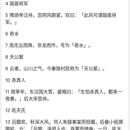
4 跋扈将军
5 隋炀帝泛舟，忽阴风颇紧，叹曰：「此风可谓跋扈将
军。」
6 奇水
7 雨无云而降，非龙而作，号为「奇水」。
8 天公絮
9 云者，山川之气，今秦陇村民称为「天公絮」。
10 赤真人
11 周季年，东汉国大雪，盛唱曰：「生怕赤真人，都来一
夜春。」后大宋受命。
12 吼天氏
13 吕圜贫，秋深大风。邻人朱録事富而轻圜，后叠小纸掷
圜前，云：「吕圜，洛师人也，身寒而德备。一日，吼天