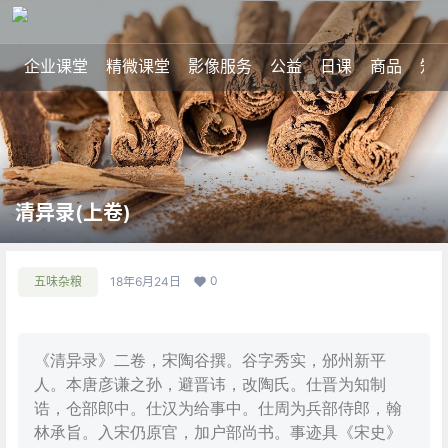
企业课堂
精微课堂
影像服务
公益
日课
商品
知
清异录(上卷)
0
五味杂粮
18年6月24日
《清异录》二卷，宋陶谷撰。谷字秀实，邠州新平
人。本唐彦谦之孙，避晋讳，改陶氏。仕晋为知制
诰，仓部郎中。仕汉为给事中。仕周为兵部侍郎，翰
林承旨。入宋仍原官，加户部尚书。事迹具《宋史》